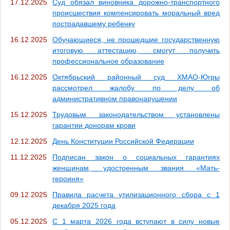
17.12.2025
Суд обязал виновника дорожно-транспортного
происшествия компенсировать моральный вред
пострадавшему ребенку
16.12.2025
Обучающиеся, не прошедшие государственную
итоговую аттестацию, смогут получить
профессиональное образование
16.12.2025
Октябрьский районный суд ХМАО-Югры
рассмотрел жалобу по делу об
административном правонарушении
15.12.2025
Трудовым законодательством установлены
гарантии донорам крови
12.12.2025
День Конституции Российской Федерации
11.12.2025
Подписан закон о социальных гарантиях
женщинам, удостоенным звания «Мать-
героиня»
09.12.2025
Правила расчета утилизационного сбора с 1
декабря 2025 года
05.12.2025
С 1 марта 2026 года вступают в силу новые