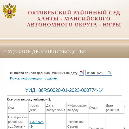
ОКТЯБРЬСКИЙ РАЙОННЫЙ СУД
ХАНТЫ - МАНСИЙСКОГО
АВТОНОМНОГО ОКРУГА - ЮГРЫ
СУДЕБНОЕ ДЕЛОПРОИЗВОДСТВО
Вывести список дел, назначенных на дату
Поиск информации по делам
УИД: 86RS0020-01-2023-000774-14
Всего по запросу найдено -
1
.
Номер
Дата
Информация
Дата
Суд
Судья
Ре
дела
поступления
по делу
решения
Октябрьский
районный
1-37/2025
Любинский
суд Ханты -
(1-
Сергей
Тютюнник
Вы