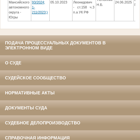
Мансийского
93/2024;
05.10.2023
Леонидович
24.06.2025
Н.Б.
ПР
автономного
1-
- ст.158 ч.3
округа -
211/2023;)
п.а УК РФ
Югры
ПОДАЧА ПРОЦЕССУАЛЬНЫХ ДОКУМЕНТОВ В
ЭЛЕКТРОННОМ ВИДЕ
О СУДЕ
СУДЕЙСКОЕ СООБЩЕСТВО
НОРМАТИВНЫЕ АКТЫ
ДОКУМЕНТЫ СУДА
СУДЕБНОЕ ДЕЛОПРОИЗВОДСТВО
СПРАВОЧНАЯ ИНФОРМАЦИЯ