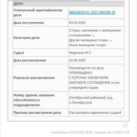
ДЕЛО
Уникальный идентификатор
86RS0020-01-2025-000298-19
дела
Дата поступления
03.04.2025
Споры, связанные с жилищными
отношениями →
Категория дела
Другие жилищные споры →
Иные жилищные споры
Судья
Феденков М.С.
Дата рассмотрения
02.06.2025
Производство по делу
ПРЕКРАЩЕНО
Результат рассмотрения
СТОРОНЫ ЗАКЛЮЧИЛИ
МИРОВОЕ СОГЛАШЕНИЕ и оно
утверждено судом
Номер здания, название
Октябрьский районный суд,
обособленного
п.Октябрьское
подразделения
Признак рассмотрения дела
Рассмотрено единолично судьей
опубликовано 03.04.2025 18:06, изменено 28.07.2026 07:08